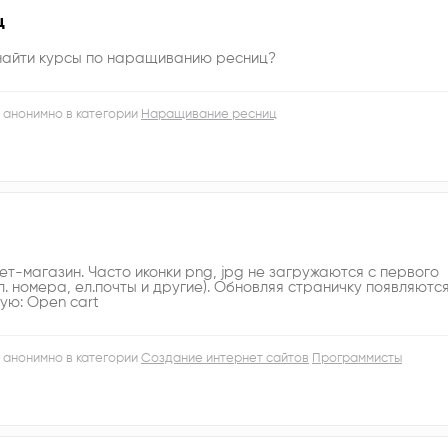
ц
 найти курсы по наращиванию ресниц?
 анонимно в категории
Наращивание ресниц
ет-магазин. Часто иконки png, jpg не загружаются с первого
. номера, ел.почты и другие). Обновляя страничку появляютс
зую: Open cart
 анонимно в категории
Создание интернет сайтов
Программисты