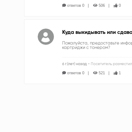
ответов 0
506
0
Куда выкидывать или сдав
Пожалуйста, предоставьте инфор
картриджи с тонером?
6 г.(лет) назад -
Посетитель разместил
ответов 0
521
1