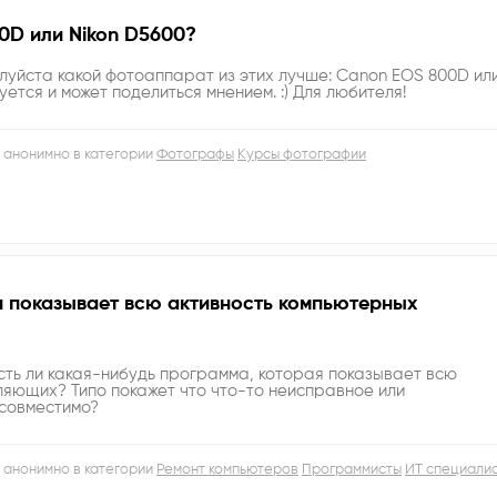
0D или Nikon D5600?
луйста какой фотоаппарат из этих лучше: Canon EOS 800D ил
уется и может поделиться мнением. :) Для любителя!
 анонимно в категории
Фотографы
Курсы фотографии
я показывает всю активность компьютерных
есть ли какая-нибудь программа, которая показывает всю
ляющих? Типо покажет что что-то неисправное или
 совместимо?
 анонимно в категории
Ремонт компьютеров
Программисты
ИТ специали