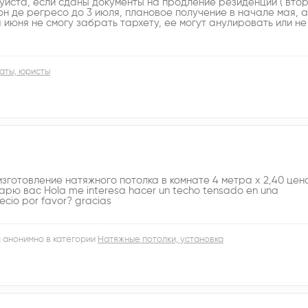
уйста, если сданы документы на продление резиденции ( вто
он де регресо до 3 июля, плановое получение в начале мая, а
июня не смогу забрать тархету, ее могут анулировать или не
аты, юристы
изготовление натяжного потолка в комнате 4 метра х 2,40 цен
рю вас Hola me interesa hacer un techo tensado en una
recio por favor? gracias
 анонимно в категории
Натяжные потолки, установка