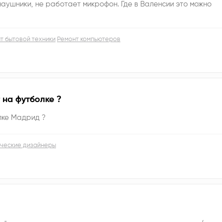
аушники, не работает микрофон. Где в Валенсии это можно
т бытовой техники
Ремонт компьютеров
 на футболке ?
лке Мадрид ?
ческие дизайнеры