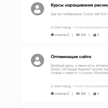
Курсы наращивания ресни
Где на побережье Costa del Sol
5 г.(лет) назад -
Посетитель разместил
ответов 0
418
0
Оптимизация сайта
Добрый день, у меня есть интерн
раза ( которые бывают возле тел
только с какого-то раза. Исполь
6 г.(лет) назад -
Посетитель разместил
ответов 0
465
0