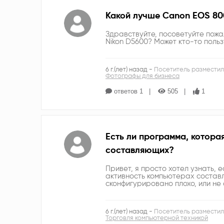
Какой лучше Canon EOS 80
Здравствуйте, посоветуйте пожа
Nikon D5600? Может кто-то польз
6 г.(лет) назад -
Посетитель разместил
Фотографы для бизнеса
ответов 1
505
1
Есть ли программа, котора
составляющих?
Привет, я просто хотел узнать, 
активность компьютерах состав
сконфигурировано плохо, или не
6 г.(лет) назад -
Посетитель разместил
Торговля компьютерной техникой