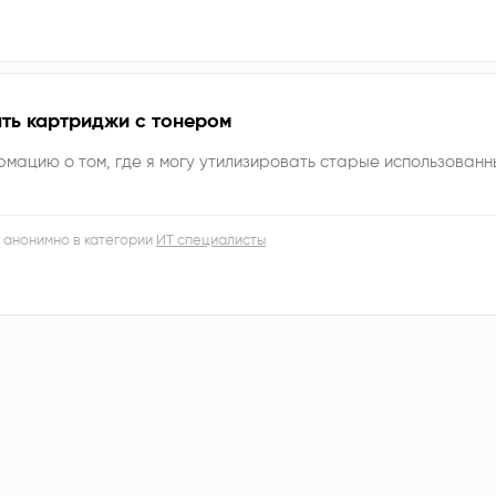
ать картриджи с тонером
мацию о том, где я могу утилизировать старые использован
 анонимно в категории
ИТ специалисты