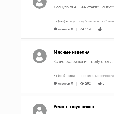
Лопнуло внешнее стекло на духо
3 г.(лет) назад -
опубликовано в
Санте
ответов 0
319
0
Мясные изделия
Какие разришения требуются дл
3 г.(лет) назад -
Посетитель разместил
ответов 0
292
0
Ремонт наушников