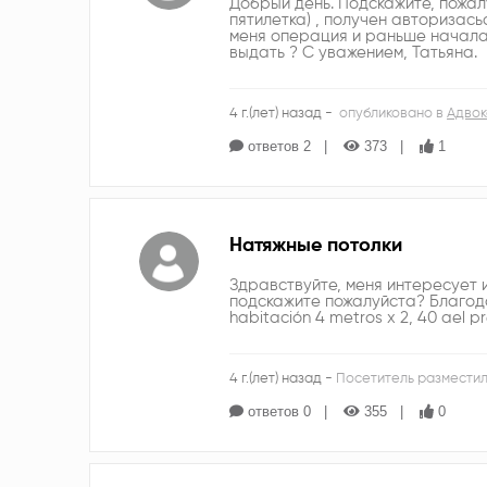
Добрый день. Подскажите, пожал
пятилетка) , получен авторизась
меня операция и раньше начала 
выдать ? С уважением, Татьяна.
4 г.(лет) назад -
опубликовано в
Адвок
ответов 2
373
1
Натяжные потолки
Здравствуйте, меня интересует 
подскажите пожалуйста? Благода
habitación 4 metros x 2, 40 ael p
4 г.(лет) назад -
Посетитель разместил
ответов 0
355
0