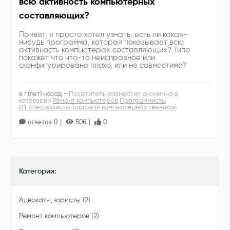
всю активность компьютерных
составляющих?
Привет, я просто хотел узнать, есть ли какая-
нибудь программа, которая показывает всю
активность компьютерах составляющих? Типо
покажет что что-то неисправное или
сконфигурировано плохо, или не совместимо?
6 г.(лет) назад -
Посетитель разместил анонимно в
категории
Ремонт компьютеров
Программисты
ИТ специалисты
Торговля компьютерной техникой
ответов 0
506
0
Категории:
Адвокаты, юристы (2)
Ремонт компьютеров (2)