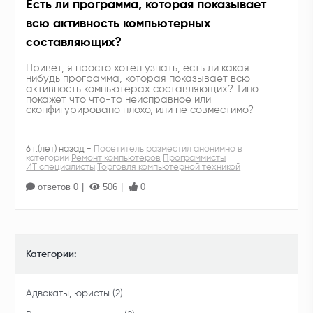
Есть ли программа, которая показывает
всю активность компьютерных
составляющих?
Привет, я просто хотел узнать, есть ли какая-
нибудь программа, которая показывает всю
активность компьютерах составляющих? Типо
покажет что что-то неисправное или
сконфигурировано плохо, или не совместимо?
6 г.(лет) назад -
Посетитель разместил анонимно в
категории
Ремонт компьютеров
Программисты
ИТ специалисты
Торговля компьютерной техникой
ответов 0
506
0
Категории:
Адвокаты, юристы (2)