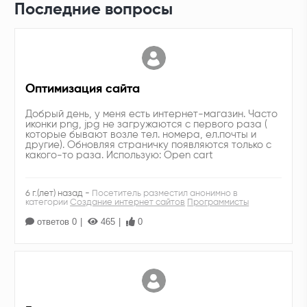
Последние вопросы
Оптимизация сайта
Добрый день, у меня есть интернет-магазин. Часто
иконки png, jpg не загружаются с первого раза (
которые бывают возле тел. номера, ел.почты и
другие). Обновляя страничку появляются только с
какого-то раза. Использую: Open cart
6 г.(лет) назад -
Посетитель разместил анонимно в
категории
Создание интернет сайтов
Программисты
ответов 0
465
0