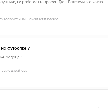
аушники, не работает микрофон. Где в Валенсии это можно
т бытовой техники
Ремонт компьютеров
 на футболке ?
лке Мадрид ?
ческие дизайнеры