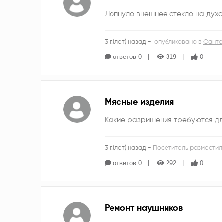
Лопнуло внешнее стекло на духо
3 г.(лет) назад -
опубликовано в
Санте
ответов 0
319
0
Мясные изделия
Какие разришения требуются дл
3 г.(лет) назад -
Посетитель разместил
ответов 0
292
0
Ремонт наушников