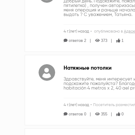
Добрый день. Подскажите, пожал
пятилетка) , получен авторизась
меня операция и раньше начала 
выдать ? С уважением, Татьяна.
4 г.(лет) назад -
опубликовано в
Адвок
ответов 2
373
1
Натяжные потолки
Здравствуйте, меня интересует 
подскажите пожалуйста? Благода
habitación 4 metros x 2, 40 ael p
4 г.(лет) назад -
Посетитель разместил
ответов 0
355
0