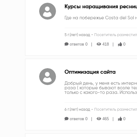
Курсы наращивания ресни
Где на побережье Costa del Sol
5 г.(лет) назад -
Посетитель разместил
ответов 0
418
0
Оптимизация сайта
Добрый день, у меня есть интерн
раза ( которые бывают возле тел
только с какого-то раза. Исполь
6 г.(лет) назад -
Посетитель разместил
ответов 0
465
0