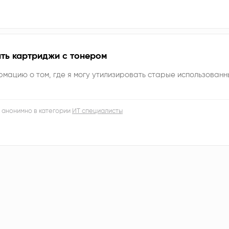
ать картриджи с тонером
мацию о том, где я могу утилизировать старые использован
 анонимно в категории
ИТ специалисты