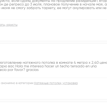
уйста, если сданы документы на продление резиденции ( вто
он де регресо до 3 июля, плановое получение в начале мая, а
июня не смогу забрать тархету, ее могут анулировать или не
аты, юристы
изготовление натяжного потолка в комнате 4 метра х 2,40 цен
рю вас Hola me interesa hacer un techo tensado en una
recio por favor? gracias
 анонимно в категории
Натяжные потолки, установка