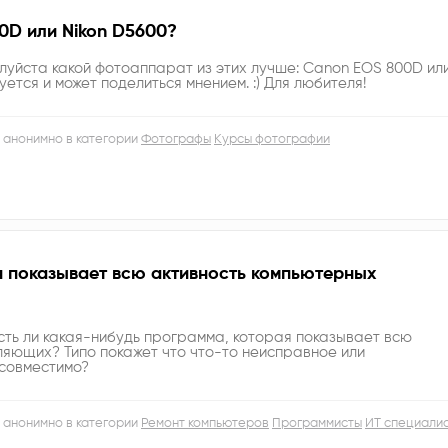
0D или Nikon D5600?
луйста какой фотоаппарат из этих лучше: Canon EOS 800D ил
уется и может поделиться мнением. :) Для любителя!
 анонимно в категории
Фотографы
Курсы фотографии
я показывает всю активность компьютерных
есть ли какая-нибудь программа, которая показывает всю
ляющих? Типо покажет что что-то неисправное или
 совместимо?
 анонимно в категории
Ремонт компьютеров
Программисты
ИТ специали