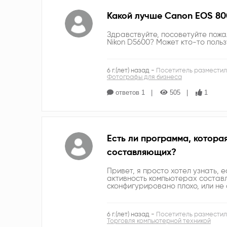
Какой лучше Canon EOS 80
Здравствуйте, посоветуйте пожа
Nikon D5600? Может кто-то польз
6 г.(лет) назад -
Посетитель разместил
Фотографы для бизнеса
ответов 1
505
1
Есть ли программа, котора
составляющих?
Привет, я просто хотел узнать, 
активность компьютерах состав
сконфигурировано плохо, или не
6 г.(лет) назад -
Посетитель разместил
Торговля компьютерной техникой