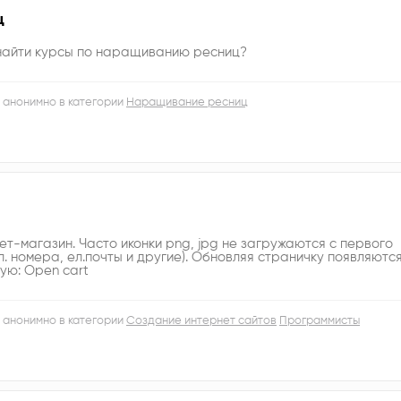
ц
 найти курсы по наращиванию ресниц?
 анонимно в категории
Наращивание ресниц
ет-магазин. Часто иконки png, jpg не загружаются с первого
. номера, ел.почты и другие). Обновляя страничку появляютс
зую: Open cart
 анонимно в категории
Создание интернет сайтов
Программисты