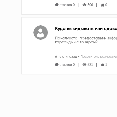
ответов 0
506
0
Куда выкидывать или сдав
Пожалуйста, предоставьте инфор
картриджи с тонером?
6 г.(лет) назад -
Посетитель разместил
ответов 0
521
1