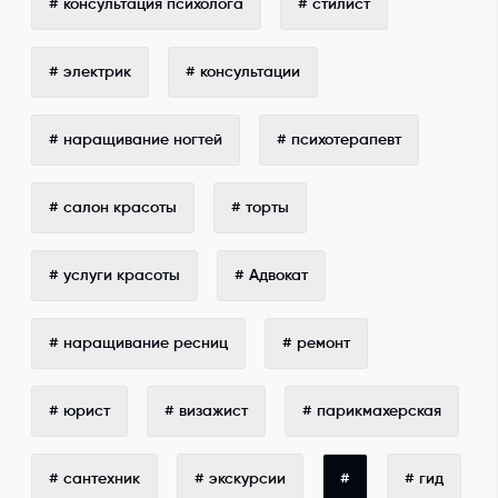
# консультация психолога
# стилист
# электрик
# консультации
# наращивание ногтей
# психотерапевт
# салон красоты
# торты
# услуги красоты
# Адвокат
# наращивание ресниц
# ремонт
# юрист
# визажист
# парикмахерская
# сантехник
# экскурсии
#
# гид