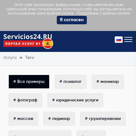
Этот сайт использует файлы cookie, чтобы обеспечить вам
наилучший опыт пользования. Используя сайт, вы соглашаетесь на
Подробнее о файлах cookie.
использование нами файлов cookie.
Я согласен
Услуги
Теги
# Все примеры
# психолог
# маникюр
# фотограф
# юридические услуги
# массаж
# педикюр
# грузоперевозки