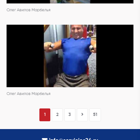
Олег Авилов Марбелья
Олег Авилов Марбелья
1
2
3
51