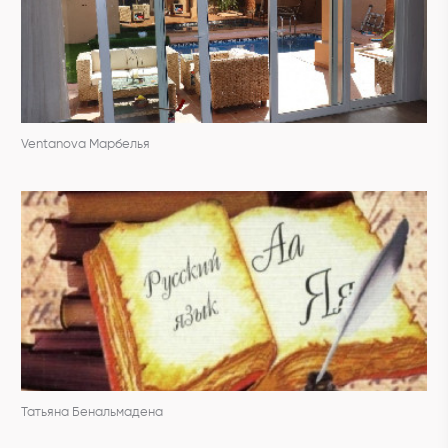
Ventanova Марбелья
Татьяна Бенальмадена