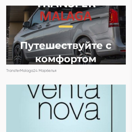
TransferMalaga24 Марбелья