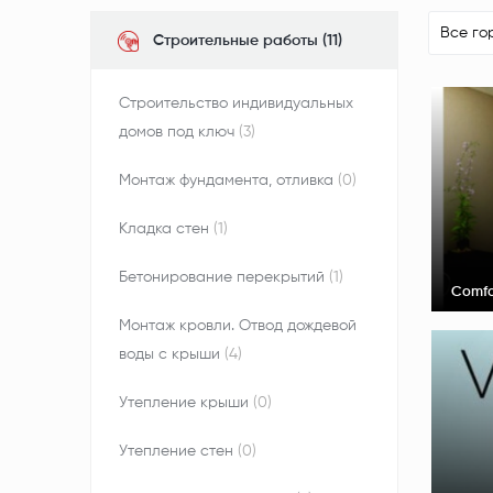
Все го
Строительные работы (11)
Строительство индивидуальных
домов под ключ
(3)
Монтаж фундамента, отливка
(0)
Кладка стен
(1)
Бетонирование перекрытий
(1)
Comfo
Монтаж кровли. Отвод дождевой
воды с крыши
(4)
Утепление крыши
(0)
Утепление стен
(0)