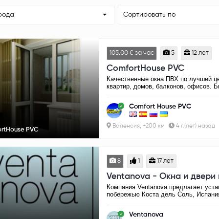
рода
Сортировать по
105.00 € за час
5
12 лет
ComfortHouse PVC
Качественные окна ПВХ по лучшей 
квартир, домов, балконов, офисов. Б
Comfort House PVC
Валенсия, +200 км
4 г.(лет) назад
rtHouse PVC
8
1
17 лет
Ventanova - Окна и двери 
Компания Ventanova предлагает уста
побережью Коста дель Соль, Испани
Ventanova