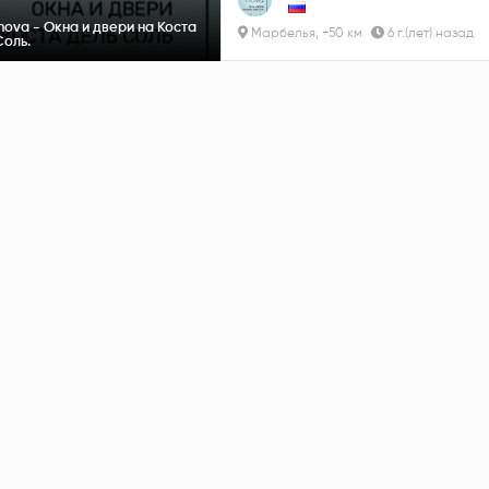
nova - Окна и двери на Коста
Марбелья, +50 км
6 г.(лет) назад
Соль.