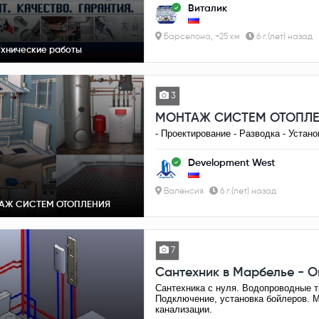
Виталик
Барселона, +25 км
6 г.(лет) назад
хнические работы
3
МОНТАЖ СИСТЕМ ОТОПЛ
- Проектирование - Разводка - Устан
Development West
Валенсия
6 г.(лет) назад
АЖ СИСТЕМ ОТОПЛЕНИЯ
7
Сантехник в Марбелье - О
Сантехника с нуля. Водопроводные т
Подключение, установка бойлеров. 
канализации.