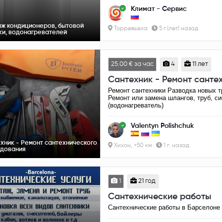
Климат - Сервис
ж кондиционеров, бытовой
Торревьеха
5 г.(лет) назад
ки, водонагревателей
25.00 € за час
4
11 лет
Сантехник - Ремонт санте
Ремонт сантехники Разводка новых т
Ремонт или замена шлангов, труб, с
(водонагреватель)
Valentyn Polishchuk
хник - Ремонт сантехнического
Хихон, +50 км
1 г. назад
дования
1
21 год
Сантехнические работы
Сантехнические работы в Барселоне