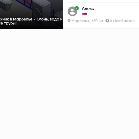
Алекс
хник в Марбелье - Огонь, вода и
Марбелья, +50 км
6 г.(лет) назад
е трубы!