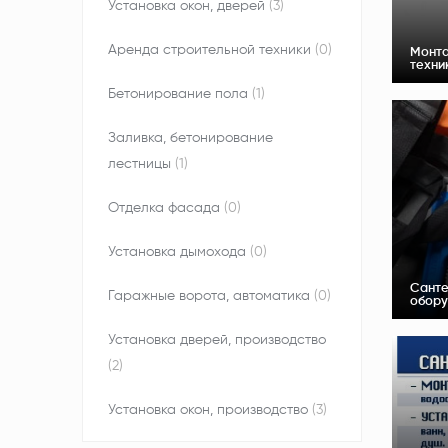
Установка окон, дверей
(3)
Аренда строительной техники
(0)
Монта
техни
Бетонирование пола
(1)
Заливка, бетонирование
лестницы
(1)
Отделка фасада
(0)
Установка дымохода
(0)
Санте
Гаражные ворота, автоматика
(0)
обору
Установка дверей, производство
(2)
Установка окон, производство
(3)