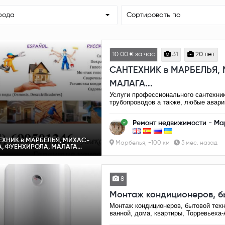
рода
Сортировать по
10.00 € за час
31
20 лет
САНТЕХНИК в МАРБЕЛЬЯ,
МАЛАГА...
Услуги профессионального сантехник
трубопроводов а также, любые авари
Ремонт недвижимости - Ма
ЕХНИК в МАРБЕЛЬЯ, МИХАС-
Марбелья, +100 км
5 мес. назад
, ФУЕНХИРОЛА, МАЛАГА...
8
Монтаж кондиционеров, бы
Монтаж кондиционеров, бытовой техн
ванной, дома, квартиры, Торревьеха