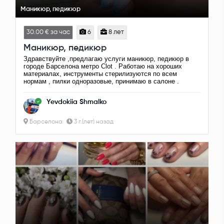
Маникюр, педикюр
30.00 € за час
6
8 лет
Маникюр, педикюр
Здравствуйте ,предлагаю услуги маникюр, педикюр в
городе Барселона метро Clot . Работаю на хороших
материалах, инструменты стерилизуются по всем
нормам , пилки одноразовые, принимаю в салоне .
Yevdokiia Shmalko
Барселона
3 г.(лет) назад