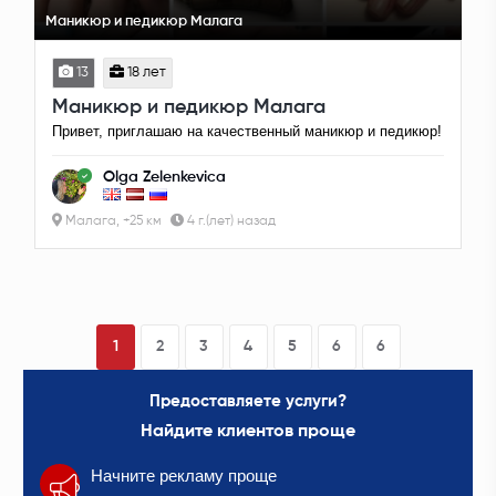
Маникюр и педикюр Малага
13
18 лет
Маникюр и педикюр Малага
Привет, приглашаю на качественный маникюр и педикюр!
Olga Zelenkevica
Малага, +25 км
4 г.(лет) назад
1
2
3
4
5
6
6
Предоставляете услуги?
Найдите клиентов проще
Начните рекламу проще