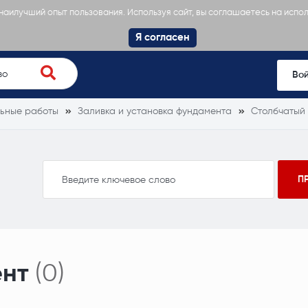
 наилучший опыт пользования. Используя сайт, вы соглашаетесь на испо
Я согласен
Во
ьные работы
Заливка и установка фундамента
Столбчатый
ент
(0)