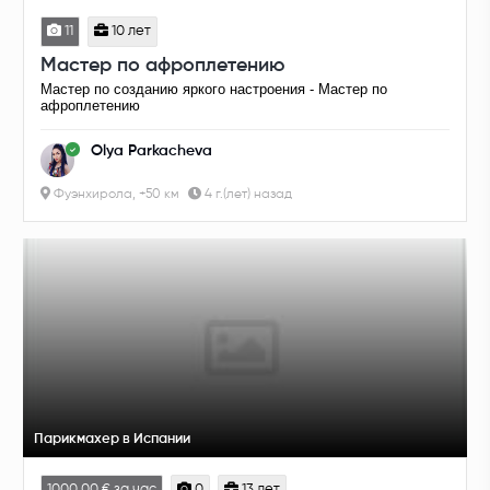
11
10 лет
Мастер по афроплетению
Мастер по созданию яркого настроения - Мастер по
афроплетению
Olya Parkacheva
Фуэнхирола, +50 км
4 г.(лет) назад
Парикмахер в Испании
1000.00 € за час
0
13 лет