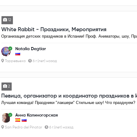
12
White Rabbit - Праздники, Мероприятия
Организация детских праздников в Испании! Проф. Аниматоры, шоу, Праз
Natalia Degtiar
Торревьеха
6 г.(лет) назад
2
Певица, организатор и координатор праздников в
Лучшая команда! Праздники "лакшери" Стильные шоу! Что празднуем?
Анна Калиногорская
San Pedro del Pinatar
6 г.(лет) назад