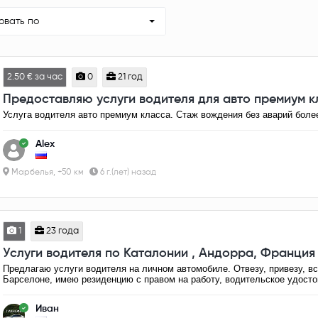
овать по
2.50 € за час
0
21 год
Предоставляю услуги водителя для авто премиум 
Услуга водителя авто премиум класса. Стаж вождения без аварий более
Alex
Марбелья, +50 км
6 г.(лет) назад
1
23 года
Услуги водителя по Каталонии , Андорра, Франция
Предлагаю услуги водителя на личном автомобиле. Отвезу, привезу, вс
Барселоне, имею резиденцию с правом на работу, водительское удосто
Иван