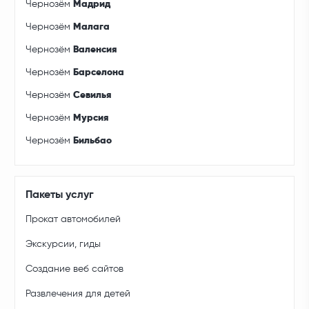
Чернозём
Мадрид
Чернозём
Малага
Чернозём
Валенсия
Чернозём
Барселона
Чернозём
Севилья
Чернозём
Мурсия
Чернозём
Бильбао
Пакеты услуг
Прокат автомобилей
Экскурсии, гиды
Создание веб сайтов
Развлечения для детей