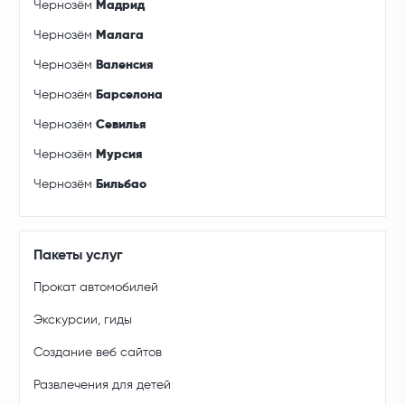
Чернозём
Мадрид
Чернозём
Малага
Чернозём
Валенсия
Чернозём
Барселона
Чернозём
Севилья
Чернозём
Мурсия
Чернозём
Бильбао
Пакеты услуг
Прокат автомобилей
Экскурсии, гиды
Создание веб сайтов
Развлечения для детей