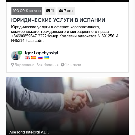
100.00 € за час
11
7 лет
ЮРИДИЧЕСКИЕ УСЛУГИ В ИСПАНИИ
Юридические услуги в сферах: корпоративного,
коммерческого, гражданского и миграционного права
+34696859547 ????️Номер Коллегии адвокатов N.391256 И
N45314 Наш сайт:
Igor Lapchynskyi
Барселона, Вся Испания
1 г. назад
Asesoria Integral P.L.F.