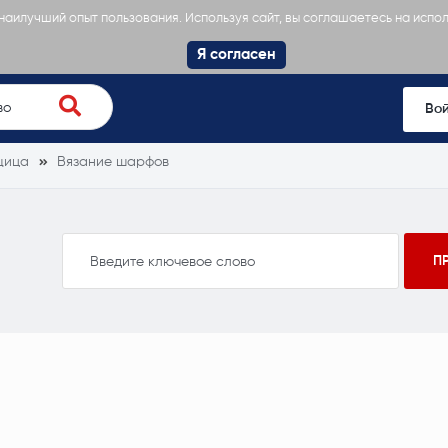
 наилучший опыт пользования. Используя сайт, вы соглашаетесь на испо
Я согласен
Во
щица
Вязание шарфов