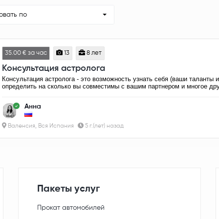
овать по
35.00 € за час
13
8 лет
Консультация астролога
Консультация астролога - это возможность узнать себя (ваши таланты и
определить на сколько вы совместимы с вашим партнером и многое дру
Анна
Валенсия, Вся Испания
5 г.(лет) назад
Пакеты услуг
Прокат автомобилей