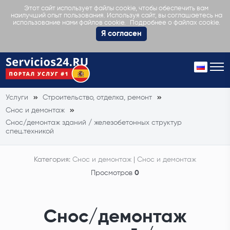
Этот сайт использует файлы cookie, чтобы обеспечить вам
наилучший опыт пользования. Используя сайт, вы соглашаетесь на
Подробнее о файлах cookie.
использование нами файлов cookie.
Я согласен
Услуги
Строительство, отделка, ремонт
Снос и демонтаж
Снос/демонтаж зданий / железобетонных структур
спец.техникой
Категория:
Снос и демонтаж
|
Снос и демонтаж
Просмотров
0
Снос/демонтаж