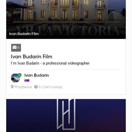
Ivan Budarin Film
6
Ivan Budarin Film
I´m Ivan Budarin - a professional videographer
Ivan Budarin
Марбелья
6 г.(лет) назад