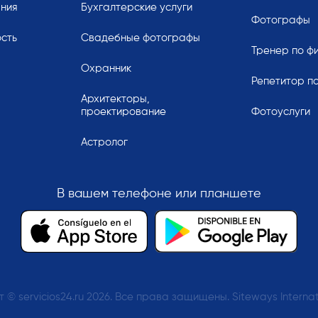
ания
Бухгалтерские услуги
Фотографы
сть
Свадебные фотографы
Тренер по ф
Охранник
Репетитор по
Архитекторы,
проектирование
Фотоуслуги
Астролог
В вашем телефоне или планшете
 © servicios24.ru 2026. Все права защищены. Siteways Internat