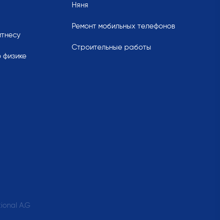
Няня
Ремонт мобильных телефонов
итнесу
Строительные работы
 физике
ional A.G