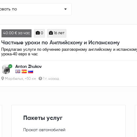
овать по
40.00 € за час
0
16 лет
Частные уроки по Английскому и Испанскому
Предлагаю услуги по обучению разговорному английскому и испанском
урока-40 евро в час
Anton Zhukov
Марбелья, +50 км
1 г. назад
Пакеты услуг
Прокат автомобилей