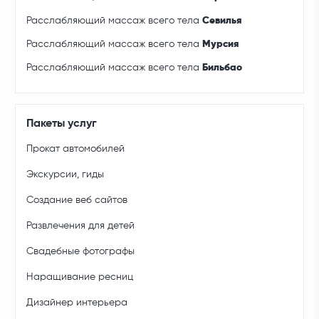
Расслабляющий массаж всего тела
Севилья
Расслабляющий массаж всего тела
Мурсия
Расслабляющий массаж всего тела
Бильбао
Пакеты услуг
Прокат автомобилей
Экскурсии, гиды
Создание веб сайтов
Развлечения для детей
Свадебные фотографы
Наращивание ресниц
Дизайнер интерьера