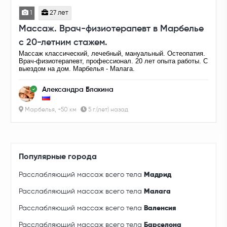
1
27 лет
Массаж. Врач-физиотерапевт в Марбелье
с 20-летним стажем.
Массаж классический, лечебный, мануальный. Остеопатия.
Врач-физиотерапевт, профессионал. 20 лет опыта работы. С
выездом на дом. Марбелья - Малага.
Александра Блохина
Марбелья, +50 км
5 г.(лет) назад
Популярные города
Расслабляющий массаж всего тела
Мадрид
Расслабляющий массаж всего тела
Малага
Расслабляющий массаж всего тела
Валенсия
Расслабляющий массаж всего тела
Барселона