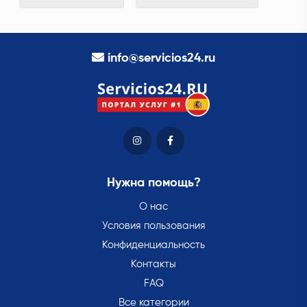
info@servicios24.ru
Нужна помощь?
О нас
Условия пользования
Конфиденциальность
Контакты
FAQ
Все категории