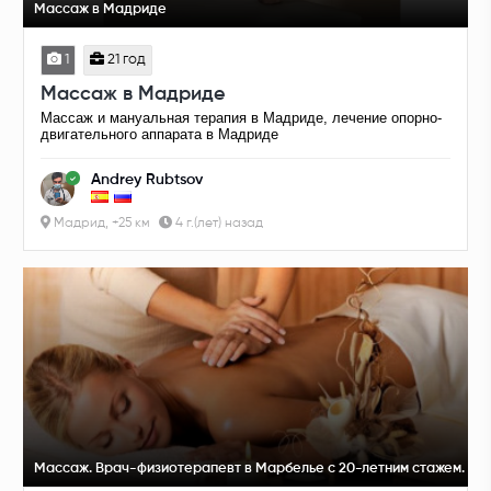
Массаж в Мадриде
1
21 год
Массаж в Мадриде
Массаж и мануальная терапия в Мадриде, лечение опорно-
двигательного аппарата в Мадриде
Andrey Rubtsov
Мадрид, +25 км
4 г.(лет) назад
Массаж. Врач-физиотерапевт в Марбелье с 20-летним стажем.