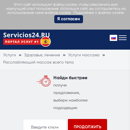
Этот сайт использует файлы cookie, чтобы обеспечить вам
наилучший опыт пользования. Используя сайт, вы соглашаетесь на
Подробнее о файлах cookie.
использование нами файлов cookie.
Я согласен
Услуги
Здоровье, лечение
Услуги массажа
Расслабляющий массаж всего тела
Найди быстрее
получи
предложения,
выбери наиболее
подходящие