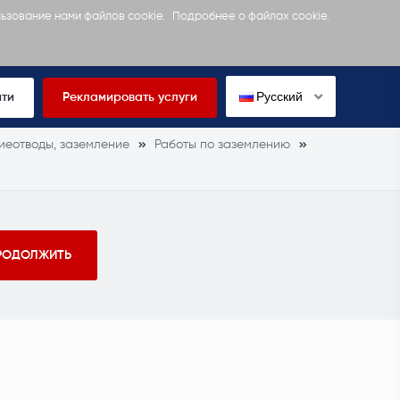
льзование нами файлов cookie.
Подробнее о файлах cookie.
Русский
йти
Рекламировать услуги
иеотводы, заземление
Работы по заземлению