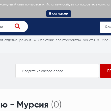
 наилучший опыт пользования. Используя сайт, вы соглашаетесь на испо
Я согласен
Во
яя отделка, ремонт
Электрик, электромонтаж. работы
Молн
ию - Мурсия
(0)