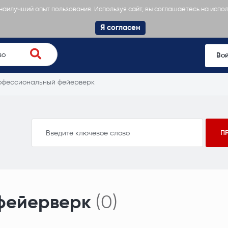
 наилучший опыт пользования. Используя сайт, вы соглашаетесь на испо
Я согласен
Во
офессиональный фейерверк
фейерверк
(0)