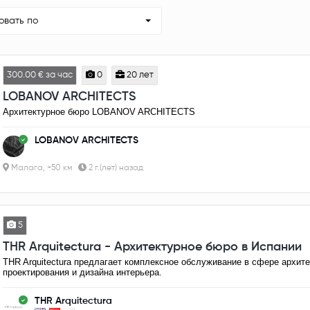
овать по
300.00 € за час
0
20 лет
LOBANOV ARCHITECTS
Архитектурное бюро LOBANOV ARCHITECTS
LOBANOV ARCHITECTS
Малага, +50 км
2 г.(лет) назад
5
THR Arquitectura - Архитектурное бюро в Испании
THR Arquitectura предлагает комплексное обслуживание в сфере архит
проектирования и дизайна интерьера.
THR Arquitectura