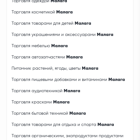
Торговля одеждой
Малага
Торговля косметикой
Малага
Торговля товарами для детей
Малага
Торговля украшениями и аксессуарами
Малага
Торговля мебелью
Малага
Торговля автозапчастями
Малага
Питомник растений, ягоды, цветы
Малага
Торговля пищевыми добавками и витаминами
Малага
Торговля аудиотехникой
Малага
Торговля красками
Малага
Торговля бытовой техникой
Малага
Торговля товарами для отдыха и спорта
Малага
Торговля органическими, экопродуктами продуктами