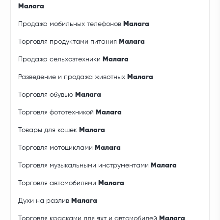
Малага
Продажа мобильных телефонов
Малага
Торговля продуктами питания
Малага
Продажа сельхозтехники
Малага
Разведение и продажа животных
Малага
Торговля обувью
Малага
Торговля фототехникой
Малага
Товары для кошек
Малага
Торговля мотоциклами
Малага
Торговля музыкальными инструментами
Малага
Торговля автомобилями
Малага
Духи на разлив
Малага
Торговля красками для яхт и автомобилей
Малага