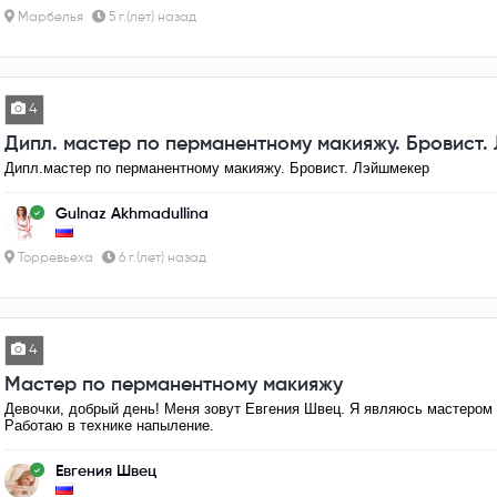
Марбелья
5 г.(лет) назад
4
Дипл. мастер по перманентному макияжу. Бровист.
Дипл.мастер по перманентному макияжу. Бровист. Лэйшмекер
Gulnaz Akhmadullina
Торревьеха
6 г.(лет) назад
4
Мастер по перманентному макияжу
Девочки, добрый день! Меня зовут Евгения Швец. Я являюсь мастером п
Работаю в технике напыление.
Евгения Швец