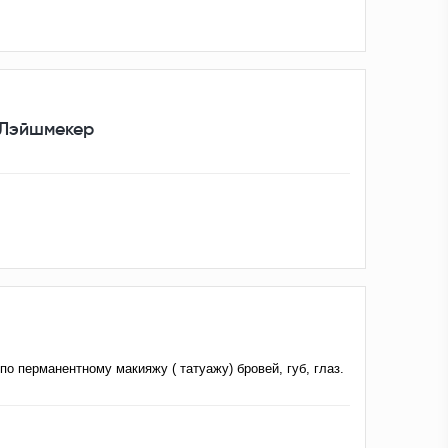
 Лэйшмекер
о перманентному макияжу ( татуажу) бровей, губ, глаз.