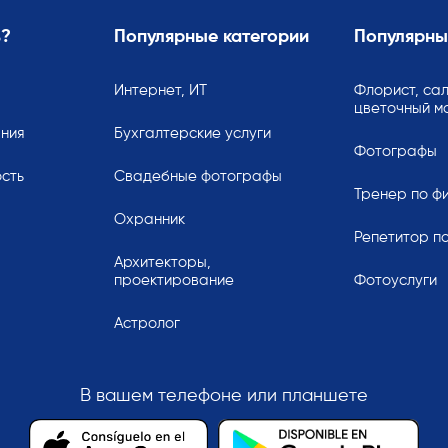
ь?
Популярные категории
Популярны
Интернет, ИТ
Флорист, сал
цветочный м
ания
Бухгалтерские услуги
Фотографы
сть
Свадебные фотографы
Тренер по ф
Охранник
Репетитор по
Архитекторы,
проектирование
Фотоуслуги
Астролог
В вашем телефоне или планшете