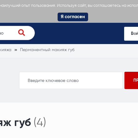
 наилучший опыт пользования. Используя сайт, вы соглашаетесь на испо
Я согласен
Во
кияжа
Перманентный макияж губ
ж губ
(4)