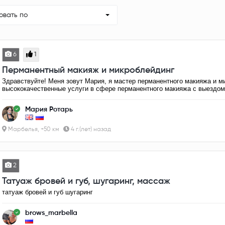
овать по
6
1
Перманентный макияж и микроблейдинг
Здравствуйте! Меня зовут Мария, я мастер перманентного макияжа и м
высококачественные услуги в сфере перманентного макияжа с выездом
Мария Ротарь
Марбелья, +50 км
4 г.(лет) назад
2
Татуаж бровей и губ, шугаринг, массаж
татуаж бровей и губ шугаринг
brows_marbella